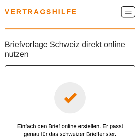
VERTRAGSHILFE
S
c
h
a
Briefvorlage Schweiz direkt online
l
t
nutzen
e
N
a
v
i
g
a
t
i
Einfach den Brief online erstellen. Er passt
o
genau für das schweizer Brieffenster.
n