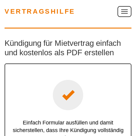
VERTRAGSHILFE
S
c
h
a
Kündigung für Mietvertrag einfach
l
t
und kostenlos als PDF erstellen
e
N
a
v
i
g
a
t
i
Einfach Formular ausfüllen und damit
o
sicherstellen, dass Ihre Kündigung vollständig
n