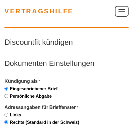
VERTRAGSHILFE
S
c
h
a
Discountfit kündigen
l
t
e
Dokumenten Einstellungen
N
a
v
Kündigung als
*
i
Eingeschriebener Brief
g
Persönliche Abgabe
a
Adressangaben für Brieffenster
*
t
Links
i
Rechts (Standard in der Schweiz)
o
n