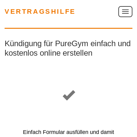
VERTRAGSHILFE
S
c
h
a
Kündigung für PureGym einfach und
l
t
kostenlos online erstellen
e
N
a
v
i
g
a
t
i
o
Einfach Formular ausfüllen und damit
n