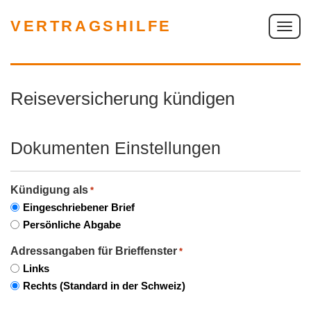
VERTRAGSHILFE
S
c
h
a
Reiseversicherung kündigen
l
t
e
Dokumenten Einstellungen
N
a
v
Kündigung als
*
i
Eingeschriebener Brief
g
Persönliche Abgabe
a
Adressangaben für Brieffenster
*
t
Links
i
Rechts (Standard in der Schweiz)
o
n