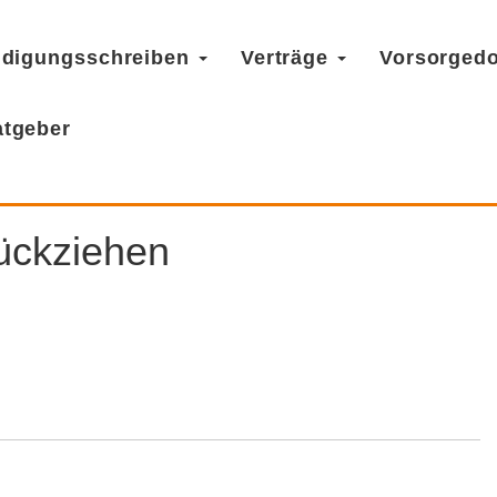
digungsschreiben
Verträge
Vorsorged
atgeber
rückziehen