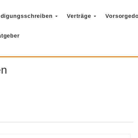
digungsschreiben
Verträge
Vorsorged
atgeber
en