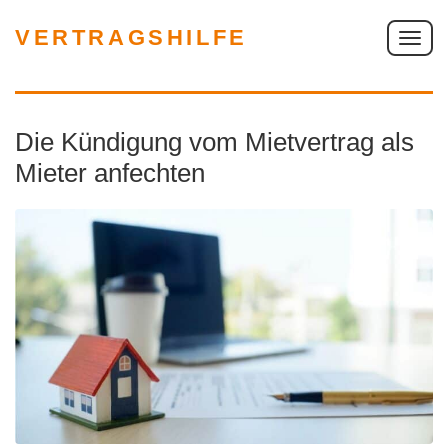
VERTRAGSHILFE
S
c
h
a
Die Kündigung vom Mietvertrag als
l
t
Mieter anfechten
e
N
a
v
i
g
a
t
i
o
n