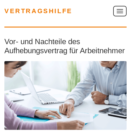
VERTRAGSHILFE
S
c
h
a
Vor- und Nachteile des
l
t
Aufhebungsvertrag für Arbeitnehmer
e
N
a
v
i
g
a
t
i
o
n