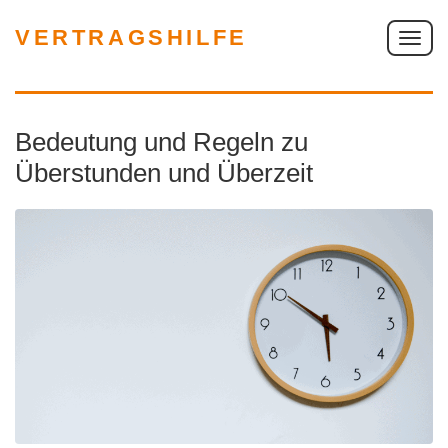
VERTRAGSHILFE
S
c
h
a
Bedeutung und Regeln zu
l
t
Überstunden und Überzeit
e
N
a
v
i
g
a
t
i
o
n