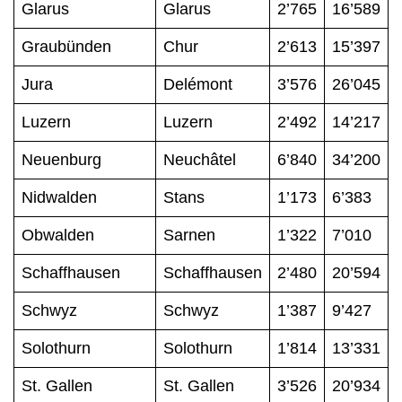
Glarus
Glarus
2’765
16’589
Graubünden
Chur
2’613
15’397
Jura
Delémont
3’576
26’045
Luzern
Luzern
2’492
14’217
Neuenburg
Neuchâtel
6’840
34’200
Nidwalden
Stans
1’173
6’383
Obwalden
Sarnen
1’322
7’010
Schaffhausen
Schaffhausen
2’480
20’594
Schwyz
Schwyz
1’387
9’427
Solothurn
Solothurn
1’814
13’331
St. Gallen
St. Gallen
3’526
20’934