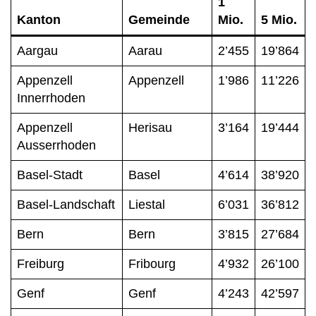
1
Kanton
Gemeinde
Mio.
5 Mio.
Aargau
Aarau
2’455
19’864
Appenzell
Appenzell
1’986
11’226
Innerrhoden
Appenzell
Herisau
3’164
19’444
Ausserrhoden
Basel-Stadt
Basel
4’614
38’920
Basel-Landschaft
Liestal
6’031
36’812
Bern
Bern
3’815
27’684
Freiburg
Fribourg
4’932
26’100
Genf
Genf
4’243
42’597