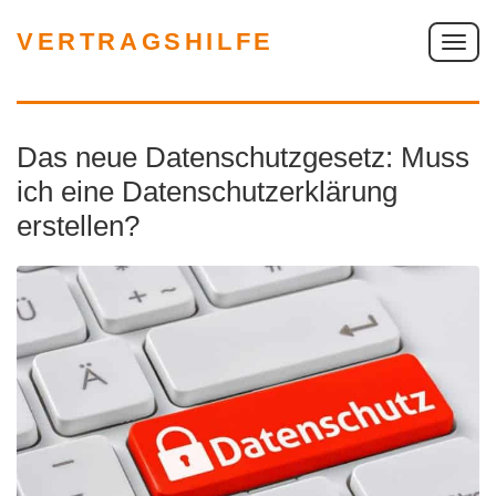
VERTRAGSHILFE
S
c
h
a
Das neue Datenschutzgesetz: Muss
l
t
ich eine Datenschutzerklärung
e
erstellen?
N
a
v
i
g
a
t
i
o
n