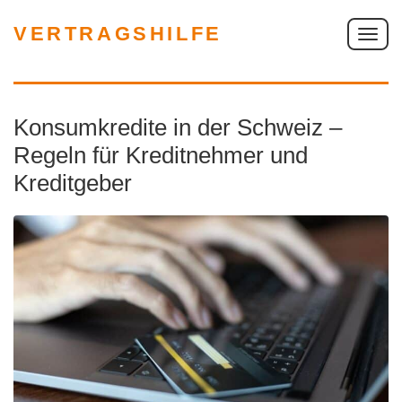
VERTRAGSHILFE
S
c
h
a
Konsumkredite in der Schweiz –
l
t
Regeln für Kreditnehmer und
e
Kreditgeber
N
a
v
i
g
a
t
i
o
n