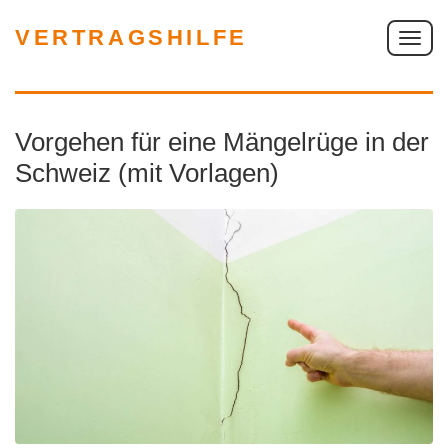
VERTRAGSHILFE
S
c
h
a
Vorgehen für eine Mängelrüge in der
l
t
Schweiz (mit Vorlagen)
e
N
a
v
i
g
a
t
i
o
n