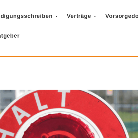
digungsschreiben
Verträge
Vorsorged
atgeber
lle in der Schweiz: Ablauf, 